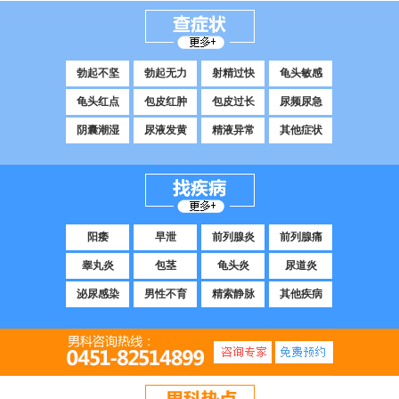
勃起不坚
勃起无力
射精过快
龟头敏感
龟头红点
包皮红肿
包皮过长
尿频尿急
阴囊潮湿
尿液发黄
精液异常
其他症状
阳痿
早泄
前列腺炎
前列腺痛
睾丸炎
包茎
龟头炎
尿道炎
泌尿感染
男性不育
精索静脉
其他疾病