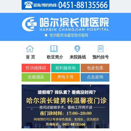
省市医保/新农合定点单位
首 页
欧亚简介
来院路线
预约挂号
性功能障碍
前列腺疾病
包皮包茎
生殖感染
男性不育
点击咨询