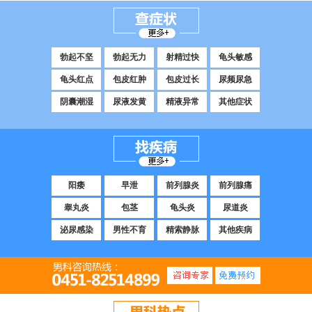
勃起不坚
勃起无力
射精过快
龟头敏感
龟头红点
包皮红肿
包皮过长
尿频尿急
阴囊潮湿
尿液发黄
精液异常
其他症状
阳痿
早泄
前列腺炎
前列腺痛
睾丸炎
包茎
龟头炎
尿道炎
泌尿感染
男性不育
精索静脉
其他疾病