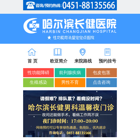
省市医保/新农合定点单位
首 页
欧亚简介
来院路线
预约挂号
性功能障碍
前列腺疾病
包皮包茎
生殖感染
男性不育
点击咨询